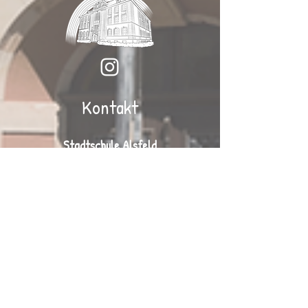
Kontakt
Stadtschule Alsfeld
Nina Weck (Schulleitung)
Volkmarstr. 6
36304 Alsfeld
Tel.:
06631 / 2505
Fax: 06631 / 72 357