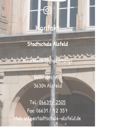
Kontakt
Stadtschule Alsfeld
Nina Weck (Schulleitung)
Volkmarstr. 6
36304 Alsfeld
Tel.:
06631 / 2505
Fax: 06631 / 72 357
Mail:
info@stadtschule-alsfeld.de