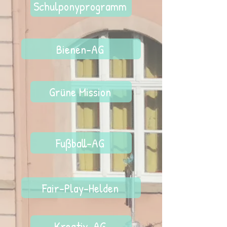
Schulponyprogramm
Bienen-AG
Grüne Mission
Fußball-AG
Fair-Play-Helden
Kreativ-AG