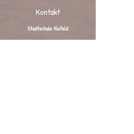
Kontakt
Stadtschule Alsfeld
Nina Weck (Schulleitung)
Volkmarstr. 6
36304 Alsfeld
Tel.:
06631 / 2505
Fax: 06631 / 72 357
Mail:
info@stadtschule-alsfeld.de
Regenbogen Alsfeld
Roland Spohr (Leiter der Betreuung)