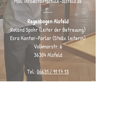
Mail:
info@stadtschule-alsfeld.de
Regenbogen Alsfeld
Roland Spohr (Leiter der Betreuung)
Esra Kantar-Parlar (Stellv. Leiterin)
Volkmarstr. 6
36304 Alsfeld
Tel.:
06631 / 91 17 13
Mail:
r
oland.spohr@schulen-givb.de
esra.kantar-parlar@schulen-givb.de
Wenn Sie unsere Schule und unseren Verein
unterstützen möchten, würden wir uns über
Regenbogen /
eine Spende sehr freuen.
Stadtschule IBAN: DE
45 5185 0079 0301