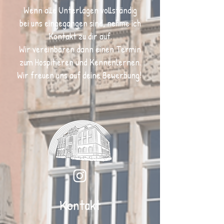
Wenn alle Unterlagen vollständig
bei
uns
eingegangen sind, nehme ich
Kontakt zu dir auf.
Wir vereinbaren dann einen Termin
zum Hospitieren und Kennenlernen.
Wir freuen uns auf deine Bewerbung!
Kontakt