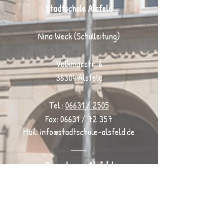
Stadtschule Alsfeld
Nina Weck (Schulleitung)
Volkmarstr. 6
36304 Alsfeld
Tel.:
06631 / 2505
Fax: 06631 / 72 357
Mail:
info@stadtschule-alsfeld.de
Regenbogen Alsfeld
Roland Spohr (Leiter der Betreuung)
Esra Kantar-Parlar (Stellv. Leiterin)
Volkmarstr. 6
36304 Alsfeld