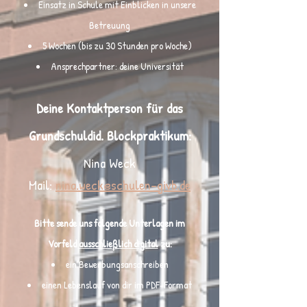
Einsatz in Schule mit Einblicken in unsere
Betreuung
5 Wochen (bis zu 30 Stunden pro Woche)
Ansprechpartner: deine Universität
Deine Kontaktperson für das
Grundschuldid. Blockpraktikum:
Nina Weck
Mail:
nina.weck@schulen-givb.de
Bitte sende uns folgende Unterlagen im
Vorfeld
ausschließlich digital
zu:
ein Bewerbungsanschreiben
einen Lebenslauf von dir im PDF-Format