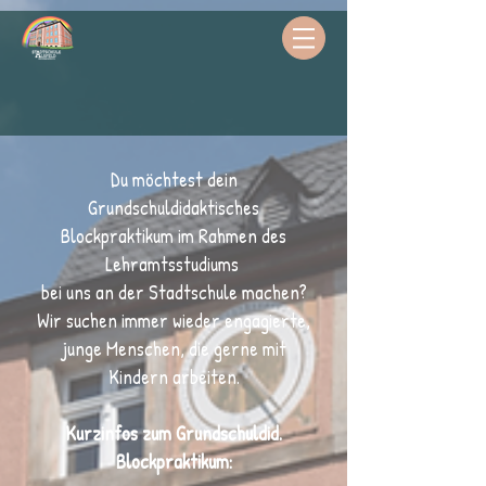
Du
möchtest dein
Grundschuldidaktisches
Blockpraktikum im Rahmen des
Lehramtsstudiums
bei uns an der Stadtschule machen?
Wir suchen immer wieder engagierte,
junge Menschen, die gerne mit
Kindern arbeiten.
Kurzinfos zum
Grundschuldid.
Blockpraktikum
: