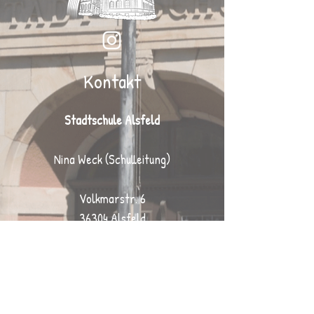
Kontakt
Stadtschule Alsfeld
Nina Weck (Schulleitung)
Volkmarstr. 6
36304 Alsfeld
Tel.:
06631 / 2505
Fax: 06631 / 72 357
Mail:
info@stadtschule-alsfeld.de