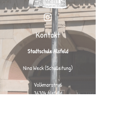
Kontakt
Stadtschule Alsfeld
Nina Weck (Schulleitung)
Volkmarstr. 6
36304 Alsfeld
Tel.:
06631 / 2505
Fax: 06631 / 72 357
Mail:
info@stadtschule-alsfeld.de