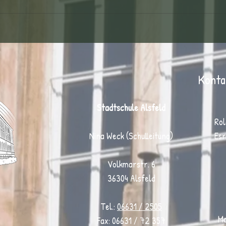
Kinderfußballtag: Ein Tag voller
Bewegung, Teamgeist und
Begeisterung ⚽
Konta
Stadtschule Alsfeld
Rol
Nina Weck (Schulleitung)
Esr
Volkmarstr. 6
36304 Alsfeld
Tel.:
06631 / 2505
Ma
Fax: 06631 / 72 357