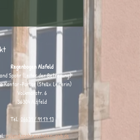
Schutz im digitalen Bereich 🛡️📱
kt
Regenbogen Alsfeld
and Spohr (Leiter der Betreuung)
a Kantar-Parlar (Stellv. Leiterin)
Volkmarstr. 6
36304 Alsfeld
Tel.:
06631 / 91 17 13
il:
r
oland.spohr@schulen-givb.de