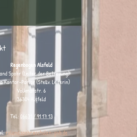
Schutz im digitalen Bereich 🛡️📱
kt
Regenbogen Alsfeld
and Spohr (Leiter der Betreuung)
a Kantar-Parlar (Stellv. Leiterin)
Volkmarstr. 6
36304 Alsfeld
Tel.:
06631 / 91 17 13
il:
r
oland.spohr@schulen-givb.de