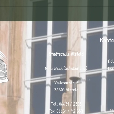
Kinderfußballtag: Ein Tag voller
Bewegung, Teamgeist und
Begeisterung ⚽
Konta
Stadtschule Alsfeld
Rol
Nina Weck (Schulleitung)
Esr
Volkmarstr. 6
36304 Alsfeld
Tel.:
06631 / 2505
Ma
Fax: 06631 / 72 357