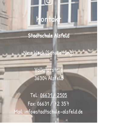
Kontakt
Stadtschule Alsfeld
Nina Weck (Schulleitung)
Volkmarstr. 6
36304 Alsfeld
Tel.:
06631 / 2505
Fax: 06631 / 72 357
Mail:
info@stadtschule-alsfeld.de
Regenbogen Alsfeld