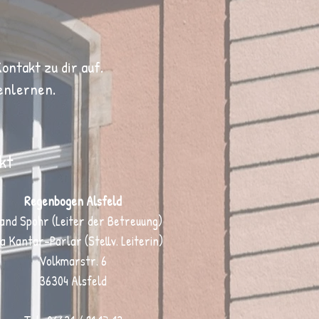
ntakt zu dir auf.
enlernen.
kt
Regenbogen Alsfeld
and Spohr (Leiter der Betreuung)
a Kantar-Parlar (Stellv. Leiterin)
Volkmarstr. 6
36304 Alsfeld