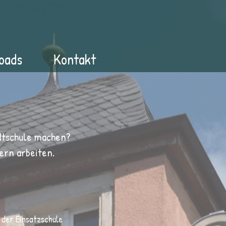
oads
Kontakt
adtschule machen?
ern arbeiten.
 der Einsatzschule