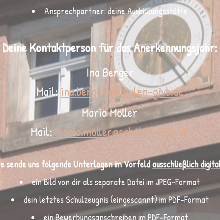
Ansprechpartner: deine Ausbildungsstätte
Deine Kontaktperson für das Anerkennungsjahr:
Ina Berger
Mail:
ina.berger
@schulen-givb.de
Mario Möller
Mail:
mario.möller@schulen-givb.de
te sende uns folgende Unterlagen im Vorfeld
ausschließlich digita
ein Bild von dir als separate Datei im JPEG-Format
dein letztes Schulzeugnis (eingescannt) im PDF-Format
ein Bewerbungsanschreiben im PDF-Format