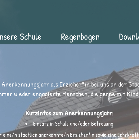
nsere Schule
Regenbogen
Downl
 Anerkennungsjahr als Erzieher*in bei uns an der St
mmer wieder engagierte Menschen, die gerne mit Kind
Kurzinfos zum Anerkennungsjahr:
Einsatz in Schule und/oder Betreuung
 eine/n staatlich anerkannte/n Erzieher*in sowie eine Lehrkraft