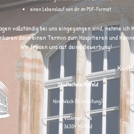
einen Lebenslauf von dir im PDF-Format
gen vollständig bei
uns
eingegangen sind, nehme ich Ko
inbaren dann einen Termin zum Hospitieren und Kenn
Wir freuen uns auf deine Bewerbung!
Konta
Stadtschule Alsfeld
Rol
Nina Weck (Schulleitung)
Esr
Volkmarstr. 6
36304 Alsfeld