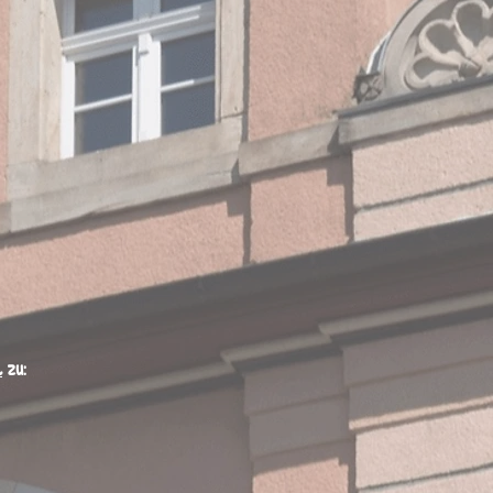
l
zu: