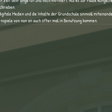
r Zeit sehr angetan und hoch motiviert. Als es zur Pause klingelte
chrieben.
digitale Medien und die Inhalte der Grundschule sinnvoll miteinand
rnspiele von nun an auch öfter mal in Benutzung kommen.