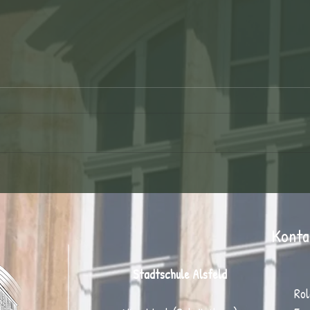
Kinderfußballtag: Ein Tag voller
Bewegung, Teamgeist und
Begeisterung ⚽
Konta
Stadtschule Alsfeld
Rol