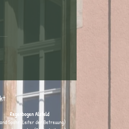
Schutz im digitalen Bereich 🛡️📱
kt
Regenbogen Alsfeld
and Spohr (Leiter der Betreuung)