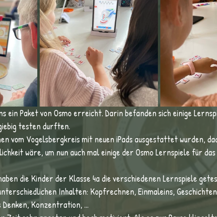
s ein Paket von Osmo erreicht. Darin befanden sich einige Lernspie
giebig testen durften.
hen vom Vogelsbergkreis mit neuen iPads ausgestattet wurden, dac
lichkeit wäre, um nun auch mal einige der Osmo Lernspiele für das 
aben die Kinder der Klasse 4a die verschiedenen Lernspiele getest
unterschiedlichen Inhalten: Kopfrechnen, Einmaleins, Geschichten
 Denken, Konzentration, ...